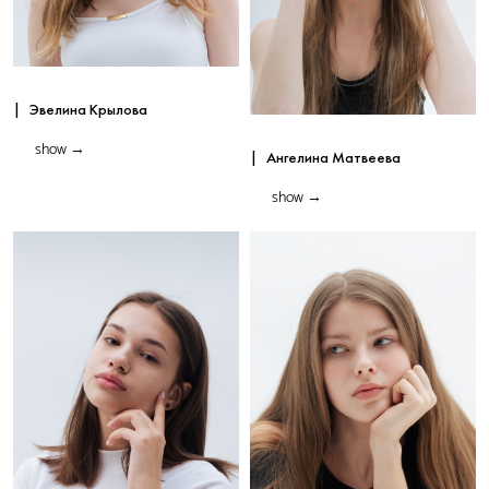
|
Эвелина Крылова
show
→
|
Ангелина Матвеева
show
→