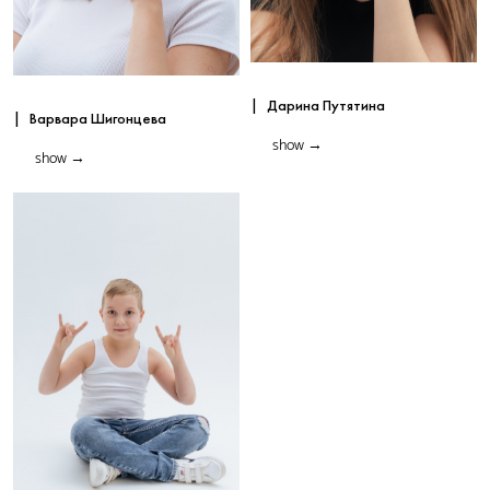
|
Дарина Путятина
|
Варвара Шигонцева
show
→
show
→