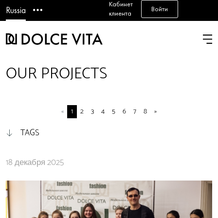
Кабинет
Войти
Russia
клиента
OUR PROJECTS
«
1
2
3
4
5
6
7
8
»
TAGS
18 декабря 2025