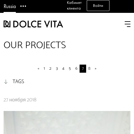
Кабинет
Войти
Russia
клиента
OUR PROJECTS
«
1
2
3
4
5
6
7
8
»
TAGS
27 ноября 2018