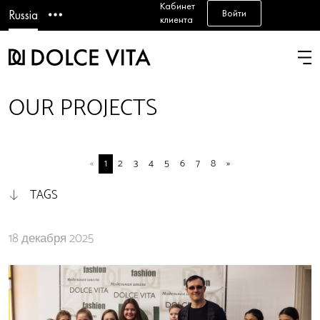
Кабинет
Войти
Russia
клиента
OUR PROJECTS
«
1
2
3
4
5
6
7
8
»
TAGS
18 декабря 2025