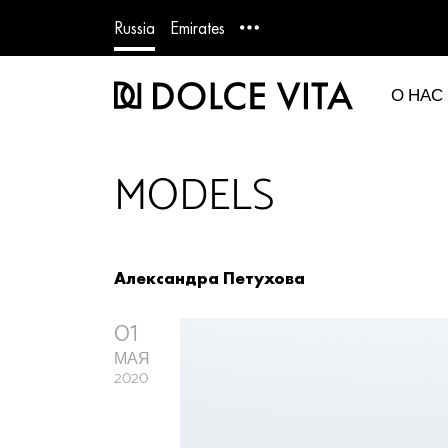
Russia
Emirates
О НАС
MODELS
Александра Петухова
01
МАЯ
2020