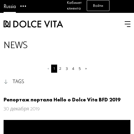
Кабинет
Войти
Russia
клиента
NEWS
«
1
2
3
4
5
»
TAGS
Репортаж портала Hello о Dolce Vita BFD 2019
30 декабря 2019