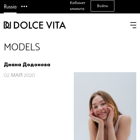
Кабинет
Войти
Russia
клиента
MODELS
Диана Додонова
02
МАЯ 2020